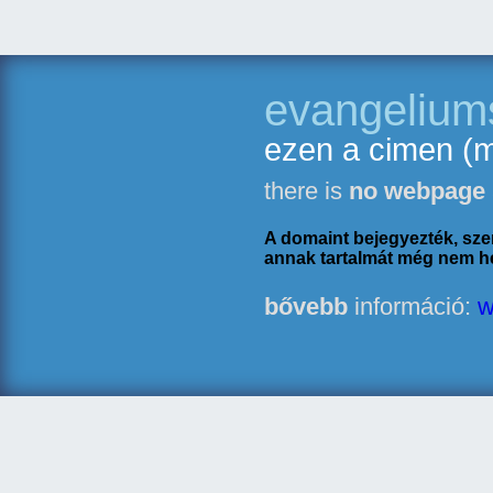
evangeliums
ezen a cimen (
there is
no webpage
A domaint bejegyezték, sz
annak tartalmát még nem he
bővebb
információ:
w